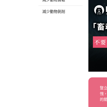
減少動物剝削
豎
愧
的