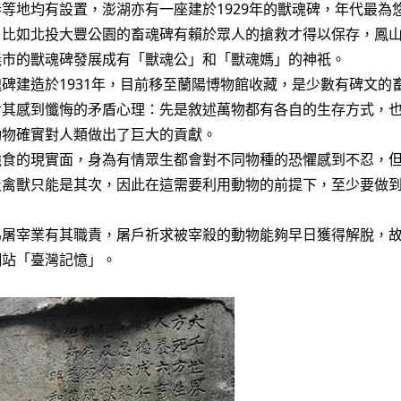
等地均有設置，澎湖亦有一座建於1929年的獸魂碑，年代最為
，比如北投大豐公園的畜魂碑有賴於眾人的搶救才得以保存，鳳
義市的獸魂碑發展成有「獸魂公」和「獸魂媽」的神祇。
碑建造於1931年，目前移至蘭陽博物館收藏，是少數有碑文的
對其感到懺悔的矛盾心理：先是敘述萬物都有各自的生存方式，
動物確實對人類做出了巨大的貢獻。
強食的現實面，身為有情眾生都會對不同物種的恐懼感到不忍，
及禽獸只能是其次，因此在這需要利用動物的前提下，至少要做
為屠宰業有其職責，屠戶祈求被宰殺的動物能夠早日獲得解脫，
網站「臺灣記憶」
。