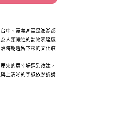
、台中、嘉義甚至是澎湖都
些為人類犧牲的動物表達感
日治時期遺留下來的文化痕
，原先的屠宰場遭到改建，
但碑上清晰的字樣依然訴說