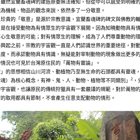
。雖然宜蘭畜魂碑的建造原委無法確知，但從中可以感受到明確
視為機械、物品的觀念來說，依然多了一分敬意。
足珍貴的「敬意」是源於宗教意識，宜蘭畜魂碑的碑文與佛教的
，是在接受動物為有情眾生的宇宙觀下展開。因為知曉動物具有
有心生敬意的可能；對有情眾生的理解，成為了人們尊重動物的
學興起之前，宗教的宇宙觀一直是人們認識世界的重要途徑，對
態度。而承認動物具有情識，無疑能對宰制動物的現象做出更多
的情況也可見於台灣原住民的「萬物有靈論」。
靈」的思想相信山川河流、動植物乃至無生命的石頭都具有靈魂
2
（靈魂）為核心概念，有神、鬼、人、動物、植物等不同類別」
，
的宇宙觀，也讓原民的傳統狩獵具有一套嚴謹的規範，對於萬物
何的取用都具有節制，不會產生任意支配動物的情形。