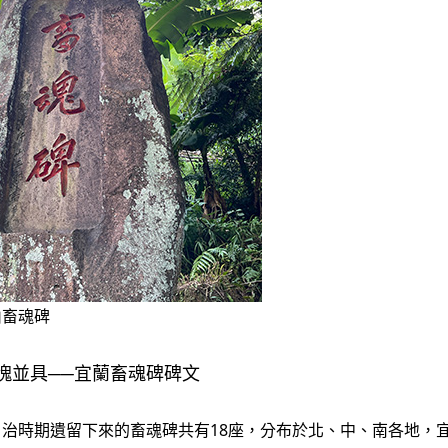
山畜魂碑
愧並具──宜蘭畜魂碑碑文
日治時期遺留下來的畜魂碑共有18座，分布於北、中、南各地，