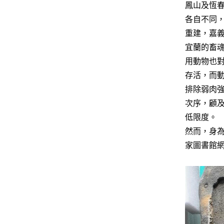
鳳山及恆春
各自不同
重建，嘉
宜蘭的畜魂
用動物也
存活，而
排除弱肉
次序，顧
低限度。
然而，身
家圖書館