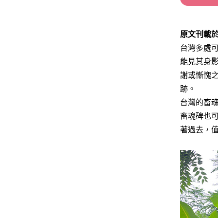
原文刊載
台灣多處
能見其身
謝或慚愧
跡。
台灣的畜
畜魂碑也
著過去，