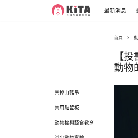
KiTA台灣友善動物協會
最新消息
專案新聞
首頁
推廣故事
【投
活動訊息
動物
動物
減
減
禁掉山豬吊
禁用黏鼠板
動物權與蔬食教育
減少動物實驗