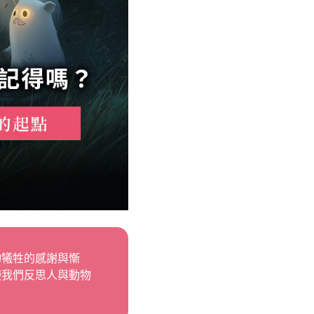
物犧牲的感謝與慚
使我們反思人與動物