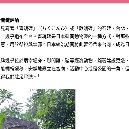
於
關鍵評論
可見寫著「畜魂碑」（ちくこんひ）或「獸魂碑」的石碑，台北
影，幾乎遍布全台。畜魂碑是日本慰問動物靈的一種方式，對那
之意，用於祭祀與鎮邪。日本統治期間將此習俗帶來台灣，成為
魂碑幾乎位於屠宰場旁，慰問雞、豬等經濟動物，隨著建設更迭
可能輾轉遷移，安靜地矗立在宮廟、活動中心或是公園的一角，
1
值得我們駐足聆聽。