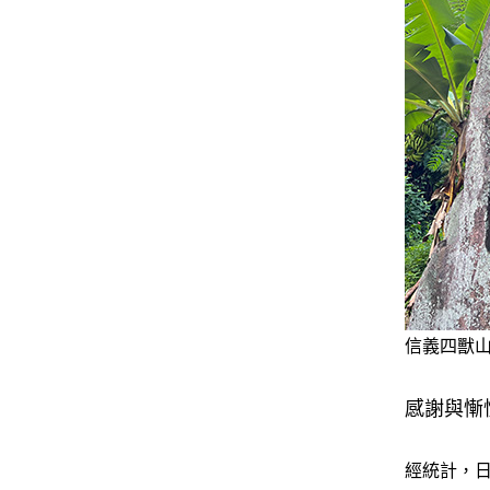
信義四獸
感謝與慚
經統計，