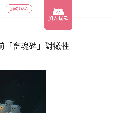
捐款 Q&A
加入捐款
前「畜魂碑」對犧牲