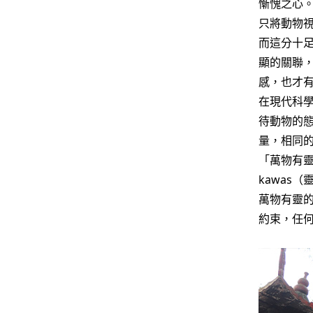
慚愧之心
只將動物
而這分十
顯的關聯
感，也才
在現代科
待動物的
量，相同
「萬物有
kawas
萬物有靈
約束，任