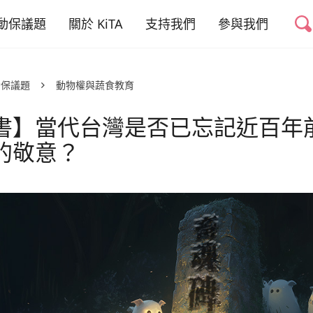
動保議題
關於 KiTA
支持我們
參與我們
禁掉山豬吊
我們的故事
捐款專案
友善動物推廣志工
動保議題
動物權與蔬食教育
禁用黏鼠板
我們的成員
捐款運用與徵信
好蔬福-美味健康
蔬食
書】當代台灣是否已忘記近百年
權與蔬食教育
我們的成果
活動合作
的敬意？
幫動物連署
少動物實驗
聯絡我們
倡議與募款大使
職務空缺
少動物剝削