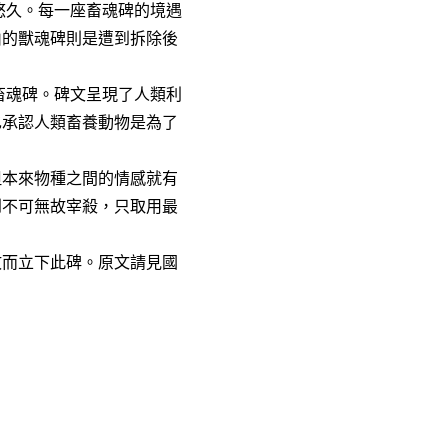
悠久。每一座畜魂碑的境遇
山的獸魂碑則是遭到拆除後
畜魂碑。碑文呈現了人類利
也承認人類畜養動物是為了
但本來物種之間的情感就有
到不可無故宰殺，只取用最
故而立下此碑。原文請見
國