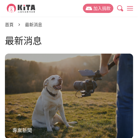
KiTA台灣友善動物協會
加入捐款
最新消息
首頁
最新消息
最新消息
專案新聞
動保議題
推廣故事
禁掉山豬吊
關於 KiTA
活動訊息
禁用黏鼠板
我們的故事
支持我們
動物權與蔬食教育
我們的成員
捐款專案
參與我們
減少動物實驗
我們的成果
捐款運用與徵信
友善動物推廣志工
捐款 Q&A
減少動物剝削
聯絡我們
活動合作
好蔬福-美味健康蔬食
倡議與募款大使
專案新聞
幫動物連署