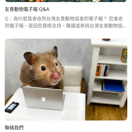
職務空缺
友善動物電子報 Q&A
Q：為什麼我會收到台灣友善動物協會的電子報？ 您會收
到電子報，是因您曾經支持、聲援或參與台灣友善動物協會
(包含前身為純素30)的活動及連署。例如：「連署不黏鼠」
禁用用黏鼠板的連署、「動物實驗謝了不必」連署、「要求
環保署建立飲食碳足跡資料庫」連署、「好蔬福蔬食挑
戰」、「眾生願」、「植迷不誤」、捐款支持等各項協會舉
辦的活動及計畫。 Q：協會有向行銷公司購買民眾個資進
行電子報推播嗎？ 沒有。台灣友善動物協會身為高度自律
標準的公益團體，不會向行銷公司購買民眾個資，只有曾經
了解並響應我們的理念及活動的公眾，才會收到電子報。同
理，協會也絕對不會出售民眾個資給任何團體進行推銷。
Q：我對協會完全沒有印象，也沒有連署過，為什麼還會收
到？ 若您沒有響應過我們的活動或連署，卻依然收到電子
報，可能有以下原因： 1、有其他人在連署時誤填您的E-m
ail。 2、在某些情況下，您的親友熱情響應連署，因而在未
充分告知的情況下代您名義進行連署。 3、您曾響應過協會
聯絡我們
過往名為「純素30」、「動物知情權」時期所舉辦的活