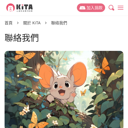
KiTA台灣友善動物協會
加入捐款
最新消息
首頁
關於 KiTA
聯絡我們
聯絡我們
專案新聞
動保議題
推廣故事
禁掉山豬吊
關於 KiTA
活動訊息
禁用黏鼠板
我們的故事
支持我們
動物權與蔬食教育
我們的成員
捐款專案
參與我們
減少動物實驗
我們的成果
捐款運用與徵信
友善動物推廣志工
捐款 Q&A
減少動物剝削
聯絡我們
活動合作
好蔬福-美味健康蔬食
倡議與募款大使
幫動物連署