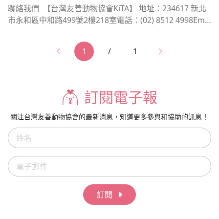
聯絡我們 【台灣友善動物協會KiTA】 地址：234617 新北
動。 Q：電子報中對我的稱呼是錯的 發生這樣的錯誤我
市永和區中和路499號2樓218室電話：(02) 8512 4998Emai
們萬分抱歉，您可在頁面下方的&nbsp;勘誤表單&nbsp;中
l: Kita@Kitanimals.org 【捐款相關】 月捐支持者歡迎電
告知我們您的正確稱呼，協會收到消息後將有專人為您進行
話：(02) 7702 9886Email: Kita@Kitanimals.org 協會接線
修正。 Q：我不想收到電子報 您可以在電子報下方的取
1
/
1
人力有限，優先建議以E-mail聯繫 【活動合作】 E-mail：i
消訂閱中進行操作，未來即不會再收到「友善動物電子
risc@kitanimals.org 張小姐
報」。若您為協會的每月捐款支持者，我們強烈建議您不要
取消訂閱，您可藉由電子報中所進行的動保工作報告，了解
訂閱電子報
您的捐款用途。 Q：有隱私政策嗎？ 有的，您可在網頁
最下方找到「隱私與個人資料保護政策」，了解協會的隱私
政策。 Q：我事情想反映給協會，可以在電子報中回信
關注台灣友善動物協會的最新消息，知道更多參與和協助的訊息！
嗎？ 不行，電子報的發送是由另外的專業系統進行，而非
協會的官方信箱。歡迎您來信至： Kita@kitanimals.org我
們很樂意傾聽您的分享與回饋。
訂閱