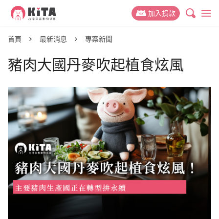
KiTA台灣友善動物協會
加入捐款
最新消息
首頁
最新消息
專案新聞
豬肉大國丹麥吹起植食炫風
專案新聞
動保議題
推廣故事
禁掉山豬吊
關於 KiTA
活動訊息
禁用黏鼠板
我們的故事
支持我們
動物權與蔬食教育
我們的成員
捐款專案
參與我們
減少動物實驗
我們的成果
捐款運用與徵信
友善動物推廣志工
捐款 Q&A
減少動物剝削
聯絡我們
活動合作
好蔬福-美味健康蔬食
倡議與募款大使
幫動物連署