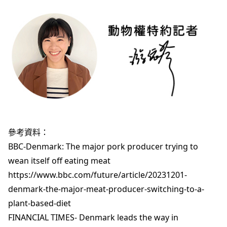
參考資料：
BBC-Denmark: The major pork producer trying to
wean itself off eating meat
https://www.bbc.com/future/article/20231201-
denmark-the-major-meat-producer-switching-to-a-
plant-based-diet
FINANCIAL TIMES- Denmark leads the way in