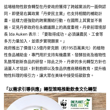
這場植物性飲食轉型在丹麥政府獲得了跨越黨派的一面倒認
同，即便是右翼政黨「丹麥民主黨」也支持相關的補助計
畫，這樣力道強勁的跨黨團結行動，在國際上其實並不普
遍，足見丹麥政府在永續議題上的高度重視。丹麥前環境部
長 Ida Auken 表示：「要取得成功，必須讓農民、工會等
多方力量加入，並逐步實現願景。」
政府推出了價值12.5億丹麥克朗（約195百萬美元）的植物
性食品補助金，專門用於支持有機農業、發酵技術及植物性
乳酪等創新食品的研發。除此之外，丹麥的多元轉型方針也
涵蓋人才培訓，針對廚師以及食品供應商積極教育，提升植
物性料理的吸引力，讓大眾在美味中接受低碳飲食。
「以需求引導供應」轉型策略推動飲食文化轉型